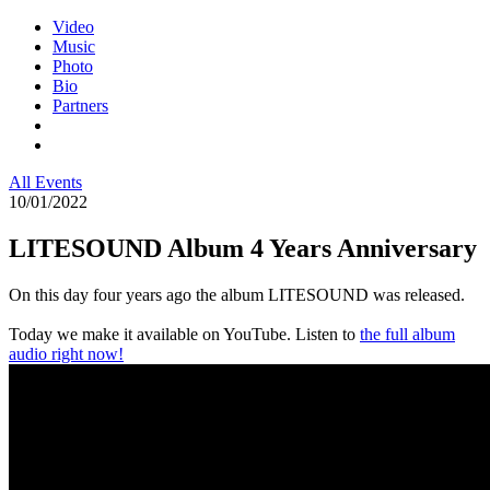
Video
Music
Photo
Bio
Partners
All Events
10/01/2022
LITESOUND Album 4 Years Anniversary
On this day four years ago the album LITESOUND was released.
Today we make it available on YouTube. Listen to
the full album
audio right now!