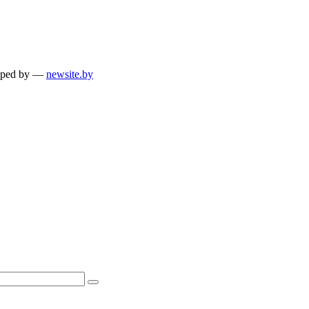
loped by —
newsite.by