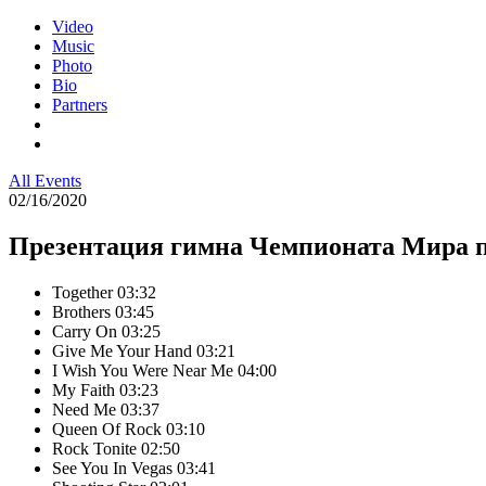
Video
Music
Photo
Bio
Partners
All Events
02/16/2020
Презентация гимна Чемпионата Мира по
Together
03:32
Brothers
03:45
Carry On
03:25
Give Me Your Hand
03:21
I Wish You Were Near Me
04:00
My Faith
03:23
Need Me
03:37
Queen Of Rock
03:10
Rock Tonite
02:50
See You In Vegas
03:41