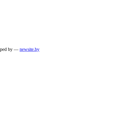
loped by —
newsite.by