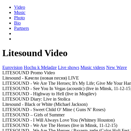
Video
Music
Photo
Bio
Partners
Litesound Video
Eurovision
Hochu k Meladze
Live shows
Music videos
New Wave
LITESOUND Promo Video
Litesound - Качели (новая песня) LIVE
LITESOUND - We Are The Heroes; It's My Life; Give Me Your Hand
LITESOUND - See You In Vegas (acoustic) (live in Minsk, 11-12-15
LITESOUND - Highway to Hell (live in Mogilev)
LITESOUND Diary: Live in Stolica
Litesound - Black or White (Michael Jackson)
LITESOUND - Sweet Child O' Mine ( Guns N' Roses)
LITESOUND – Girls of Summer
LITESOUND - I Will Always Love You (Whitney Houston)
LITESOUND - We Are The Heroes (live in Minsk, 11-12-15)
LITESOUND - We Are The Heroes / Раздеть тебя (Color Holi Fes