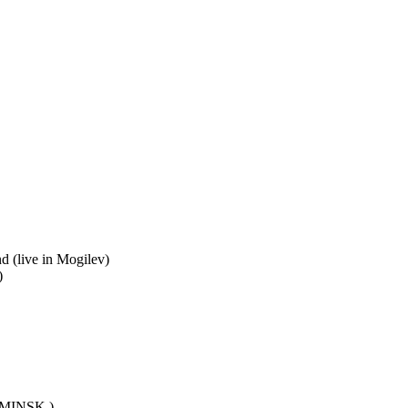
 (live in Mogilev)
)
t MINSK )